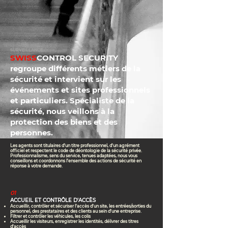
SURVEILLANCE
SWISS
CONTROL SECURITY
regroupe différents métiers de la
sécurité et intervient sur les
événements et sites professionnels
et particuliers. Spécialiste de la
sécurité, nous veillons à la
protection des biens et des
personnes.
Les agents sont titulaires d’un titre professionnel, d’un agrément
officiel et respectent le code de déontologie de la sécurité privée.
Professionnalisme, sens du service, tenues adaptées, nous vous
conseillons et coordonnons l’ensemble des actions de sécurité en
réponse à votre demande.
01
ACCUEIL ET CONTRÔLE D'ACCÈS
Accueillir, contrôler et sécuriser l’accès d’un site, les entrées/sorties du
personnel, des prestataires et des clients au sein d’une entreprise.
Filtrer et contrôler les véhicules, les colis
Accueillir les visiteurs, enregistrer les identités, délivrer des titres
d’accès